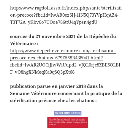
http://www.ragdoll.asso.fr/index.php/sante/sterilisati
on-precoce?fbclid=IwAR0ez6IJ-l1N5Q73YVpHqAZ4-
T3T72A_yKbv0o7UOoe786ttU4qYpsn4gdU
sources du 21 novembre 2021 de la Dépêche du
Vétérinaire :
https://www.depecheveterinaire.com/sterilisation-
precoce-des-chatons_679E558B438041.html?
fbclid=IwAR2UOCiJlwWiUupd2_vJQL0rjc8ZBE5OLBI
F_vO8hgXNMeqKa0qSQ3pXt68
publication parue en janvier 2018 dans la
Semaine Vétérinaire concernant la pratique de la
stérilisation précoce chez les chatons :